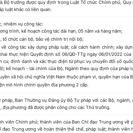
à Bộ trưởng được quy định trong Luật Tổ chức Chính phủ, Quy 
p luật khác có liên quan.
c, nhiệm vụ công tác:
ương trình, kế hoạch công tác dài hạn, 05 năm và hàng năm;
, tổ chức cán bộ, bảo vệ chính trị nội bộ;
 về công tác xây dựng pháp luật; cải cách hành chính; xây dựn
 khai thực hiện Quyết định số 06/QĐ-TTg ngày 06/01/2022 của
ân cư, định danh và xác thực điện tử phục vụ chuyển đổi số quố
6); kế hoạch - tài chính của Bộ, Ngành theo quy định của pháp lu
yền xã hội chủ nghĩa Việt Nam thuộc phạm vi, quyền hạn của B
iện mô hình chính quyền địa phương 2 cấp.
 pháp, Ban Thường vụ Đảng ủy Bộ Tư pháp với các Bộ, ngành, c
, địa phương đã được phân công cho các Thứ trưởng.
h viên Chính phủ; thành viên của Ban Chỉ đạo Trung ương về p
 đạo Trung ương về hoàn thiện thể chế, pháp luật; thành viên 