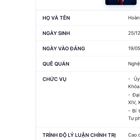
HỌ VÀ TÊN
Hoàn
NGÀY SINH
25/1
NGÀY VÀO ĐẢNG
19/0
QUÊ QUÁN
Nghệ
CHỨC VỤ
- Ủy
Khóa 
- Đại
XIV, 
- Bí
Tư p
TRÌNH ĐỘ LÝ LUẬN CHÍNH TRỊ
Cao 