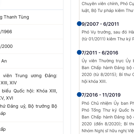
Chuyên viên chính, Phó C
luật, Bộ Tư pháp kiêm Thư
g Thanh Tùng
9/2007 - 6/2011
2/1966
Phó Vụ trưởng, sau đó H
(từ 01/2011) kiêm Thư ký 
5/2000
7/2011 - 6/2016
Ủy viên Thường trực Ủy b
 An
Ban Chấp hành Đảng bộ 
2020 (từ 8/2015); Bí thư 
 viên Trung ương Đảng:
hội khóa XIII.
XIII, XIV
 biểu Quốc hội: Khóa XIII,
7/2016 - 11/2019
XV, XVI
Phó Chủ nhiệm Ủy ban Phá
 thứ Đảng uỷ, Bộ trưởng Bộ
Phó Tổng Thư ký Quốc hội
háp
Ban Chấp hành Đảng bộ 
2020 (đến 8/2020); Bí th
cấp
Nhóm Nghị sĩ hữu nghị Việt